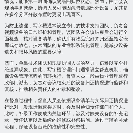
情况，能够第一时间确认物品的归位状态。然而，由于会议
现场事务繁杂，协调人员可能因疏忽遗漏部分设备，尤其是
在多个分区分散布置时更易出现盲区。
为防止遗漏，写字楼通常设立专门的技术支持团队，负责音
视频设备的日常维护和管理。该团队在会议结束后会进行全
面检查，核对设备清单，确认所有物品完好并归还至指定仓
库或存放点。技术团队的专业性和系统化管理，是减少设备
遗失和损坏风险的重要保障。
然而，单靠技术团队和现场协调人员的努力，仍难以完全杜
绝遗漏现象。由此，写字楼管理部门通常设立督查机制，确
保设备管理流程的闭环执行。督查人员一般由物业管理或行
政部门派出，负责对会议结束后的设备归还情况进行监督和
复核，推动相关责任人的补录和整改。
在督查过程中，督查人员会依据设备清单与实际归还情况进
行比对，发现遗漏或损坏时，会及时通知责任部门和个人。
此时，补录工作便成为关键环节，涉及对缺失设备的补充记
录、责任认定以及后续的维修或补偿措施。通过严谨的补录
流程，保证设备台账的准确性和完整性。